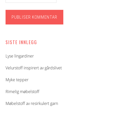
Hoved
SISTE INNLEGG
sidebar
Lyse lingardiner
Velurstoff inspirert av gårdslivet
Myke tepper
Rimelig møbelstoff
Møbelstoff av resirkulert garn