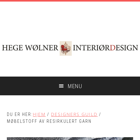
Hopp
Hopp
Skip
til
til
to
hovedinnhold
primært
footer
sidefelt
MENU
HJEM
DESIGNERS GUILD
DU ER HER:
/
/
MØBELSTOFF AV RESIRKULERT GARN