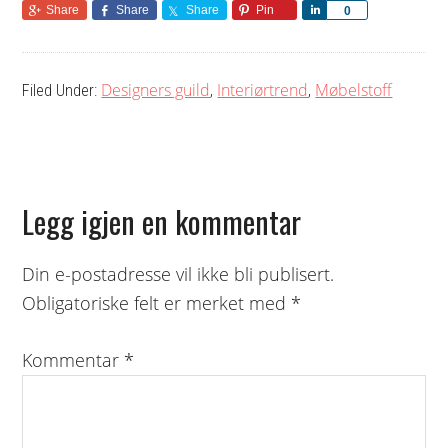
Share
Share
Share
Pin
Share
0
Designers guild
Interiørtrend
Møbelstoff
Filed Under:
,
,
Reader
Legg igjen en kommentar
Interactions
Din e-postadresse vil ikke bli publisert.
Obligatoriske felt er merket med
*
Kommentar
*