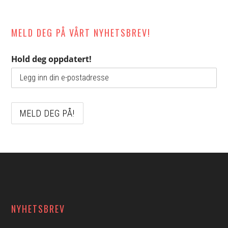
MELD DEG PÅ VÅRT NYHETSBREV!
Hold deg oppdatert!
Footer
NYHETSBREV