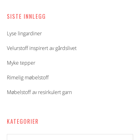
Hoved
SISTE INNLEGG
sidebar
Lyse lingardiner
Velurstoff inspirert av gårdslivet
Myke tepper
Rimelig møbelstoff
Møbelstoff av resirkulert garn
KATEGORIER
Kategorier