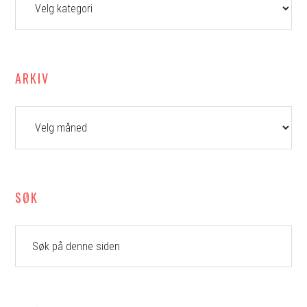
ARKIV
Arkiv
SØK
Søk
på
denne
siden