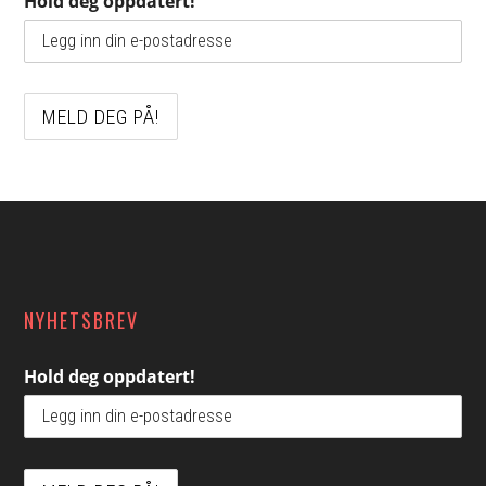
Hold deg oppdatert!
Footer
NYHETSBREV
Hold deg oppdatert!