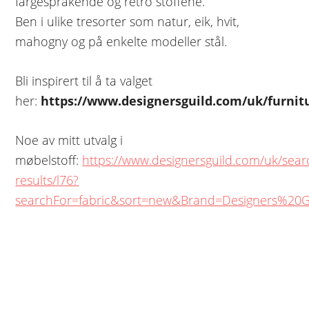
fargesprakende og retro stoffene.
Ben i ulike tresorter som natur, eik, hvit,
mahogny og på enkelte modeller stål.
Bli inspirert til å ta valget
her:
https://www.designersguild.com/uk/furnit
Noe av mitt utvalg i
møbelstoff:
https://www.designersguild.com/uk/sear
results/l76?
searchFor=fabric&sort=new&Brand=Designers%20