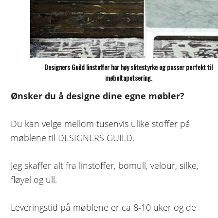
Designers Guild linstoffer har høy slitestyrke og passer perfekt til
møbeltapetsering.
Ønsker du å designe dine egne møbler?
Du kan velge mellom tusenvis ulike stoffer på
møblene til DESIGNERS GUILD.
Jeg skaffer alt fra linstoffer, bomull, velour, silke,
fløyel og ull.
Leveringstid på møblene er ca 8-10 uker og de