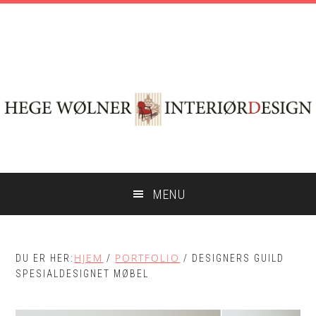
Hopp
Hopp
Skip
til
til
to
hovedinnhold
primært
footer
sidefelt
MENU
HJEM
PORTFOLIO
DU ER HER:
/
/
DESIGNERS GUILD
SPESIALDESIGNET MØBEL