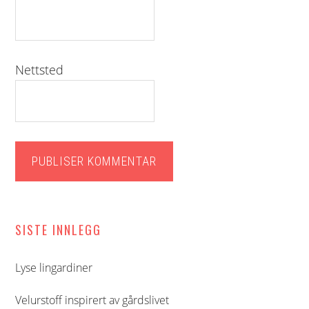
Nettsted
Hoved
SISTE INNLEGG
sidebar
Lyse lingardiner
Velurstoff inspirert av gårdslivet