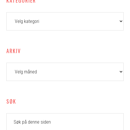
KATEGORIER
Kategorier
ARKIV
Arkiv
SØK
Søk
på