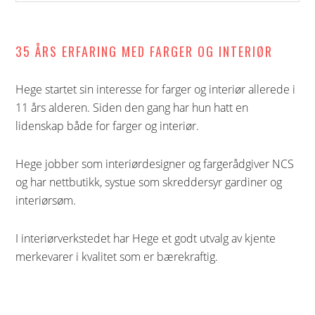
denne
siden
35 ÅRS ERFARING MED FARGER OG INTERIØR
Hege startet sin interesse for farger og interiør allerede i
11 års alderen. Siden den gang har hun hatt en
lidenskap både for farger og interiør.
Hege jobber som interiørdesigner og fargerådgiver NCS
og har nettbutikk, systue som skreddersyr gardiner og
interiørsøm.
I interiørverkstedet har Hege et godt utvalg av kjente
merkevarer i kvalitet som er bærekraftig.