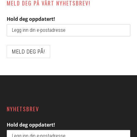
MELD DEG PÅ VÅRT NYHETSBREV!
Hold deg oppdatert!
Footer
NYHETSBREV
Hold deg oppdatert!