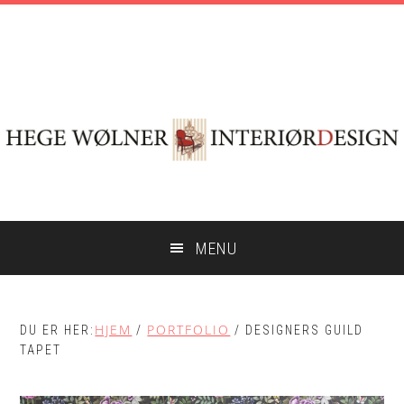
Hopp
Hopp
Skip
til
til
to
hovedinnhold
primært
footer
sidefelt
MENU
HJEM
PORTFOLIO
DU ER HER:
/
/
DESIGNERS GUILD
TAPET