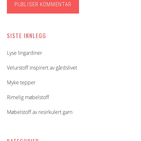
Hoved
SISTE INNLEGG
sidebar
Lyse lingardiner
Velurstoff inspirert av gårdslivet
Myke tepper
Rimelig møbelstoff
Møbelstoff av resirkulert garn