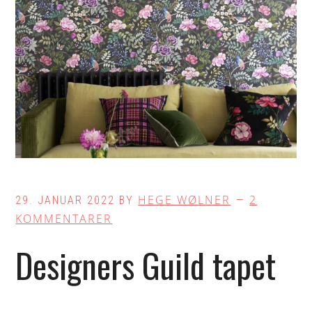
HEGE WØLNER
2
29. JANUAR 2022
BY
KOMMENTARER
Designers Guild tapet