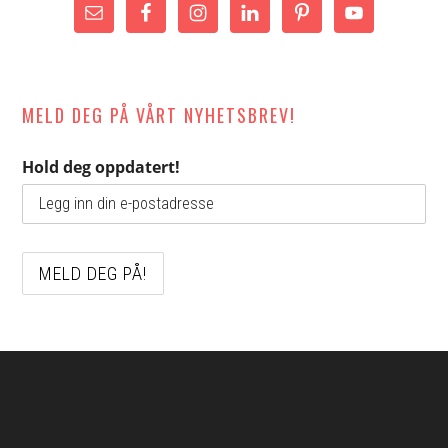
MELD DEG PÅ VÅRT NYHETSBREV!
Hold deg oppdatert!
Footer