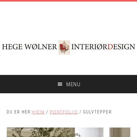
Hopp
Hopp
Skip
til
til
to
hovedinnhold
primært
footer
sidefelt
MENU
HJEM
PORTFOLIO
DU ER HER:
/
/
GULVTEPPER