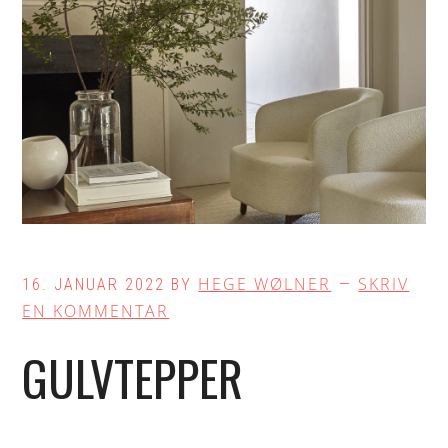
HEGE WØLNER
SKRIV
16. JANUAR 2022
BY
EN KOMMENTAR
GULVTEPPER