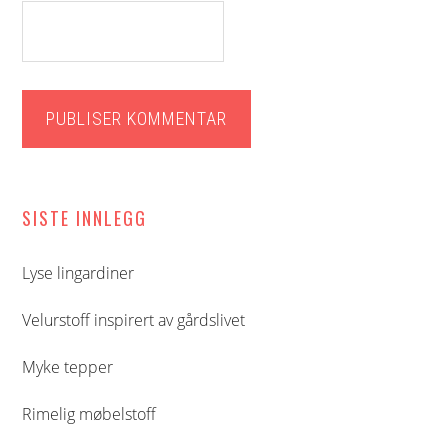
Hoved
SISTE INNLEGG
sidebar
Lyse lingardiner
Velurstoff inspirert av gårdslivet
Myke tepper
Rimelig møbelstoff