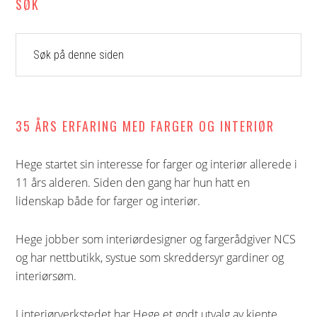
SØK
Søk
på
denne
siden
35 ÅRS ERFARING MED FARGER OG INTERIØR
Hege startet sin interesse for farger og interiør allerede i
11 års alderen. Siden den gang har hun hatt en
lidenskap både for farger og interiør.
Hege jobber som interiørdesigner og fargerådgiver NCS
og har nettbutikk, systue som skreddersyr gardiner og
interiørsøm.
I interiørverkstedet har Hege et godt utvalg av kjente