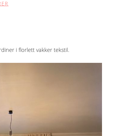
RER
ner i florlett vakker tekstil.