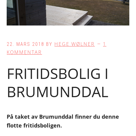
HEGE WØLNER
1
22. MARS 2018
BY
KOMMENTAR
FRITIDSBOLIG I
BRUMUNDDAL
På taket av Brumunddal finner du denne
flotte fritidsboligen.