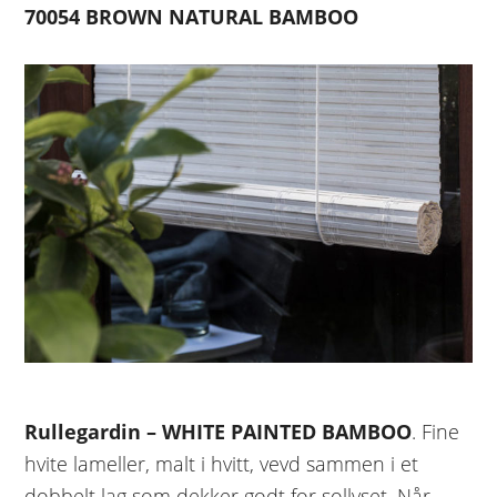
70054 BROWN NATURAL BAMBOO
Rullegardin – WHITE PAINTED BAMBOO
. Fine
hvite lameller, malt i hvitt, vevd sammen i et
dobbelt lag som dekker godt for sollyset. Når